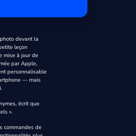
 photo devant la
petite leçon
e mise à jour de
rmée par Apple,
ent personnalisable
martphone — mais
.
nymes, écrit que
els ».
e les commandes de
onctionnalités plus