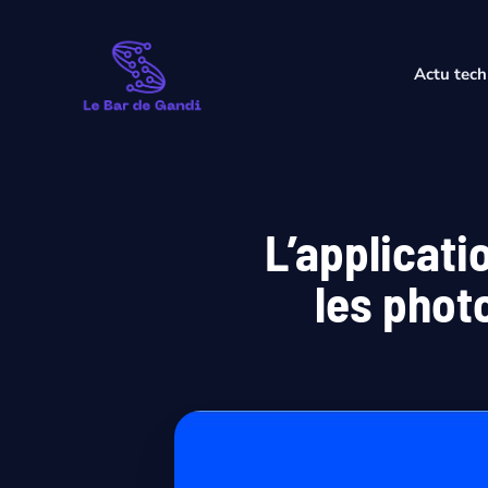
Aller
au
contenu
Actu tech
L’applicati
les phot