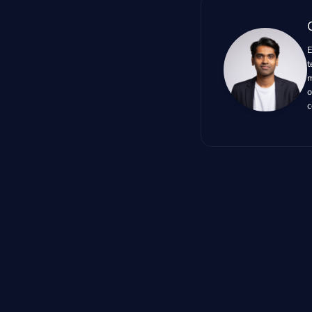
E
t
m
o
c