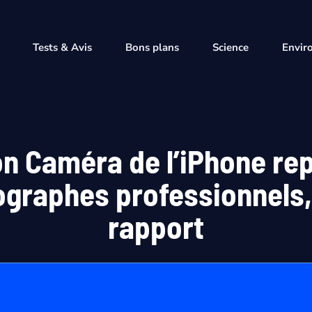
Tests & Avis
Bons plans
Science
Envir
on Caméra de l’iPhone r
ographes professionnels,
rapport
mai 13, 2026