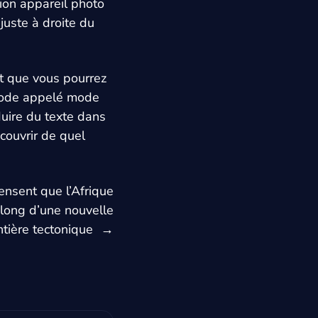
tion appareil photo
juste à droite du
it que vous pourrez
mode appelé mode
duire du texte dans
écouvrir de quel
ensent que l’Afrique
e long d’une nouvelle
ntière tectonique
→