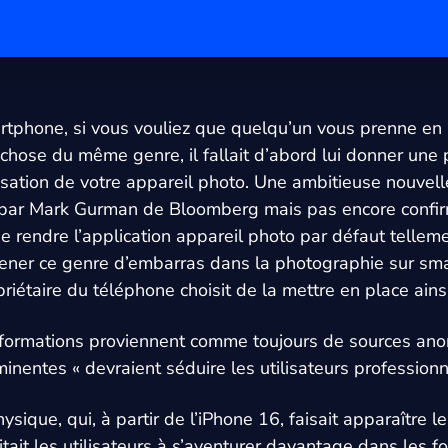
rtphone, si vous vouliez que quelqu’un vous prenne en
 chose du même genre, il fallait d’abord lui donner une 
lisation de votre appareil photo. Une ambitieuse nouvell
e par Mark Gurman de Bloomberg mais pas encore confi
 rendre l’application appareil photo par défaut tellem
amener ce genre d’embarras dans la photographie sur s
riétaire du téléphone choisit de la mettre en place ainsi
nformations proviennent comme toujours de sources ano
inentes « devraient séduire les utilisateurs professionn
hysique, qui, à partir de l’iPhone 16, faisait apparaîtr
vitait les utilisateurs à s’aventurer davantage dans les f