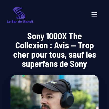
Aller
au
Men
contenu
Sony 1000X The
Collexion : Avis — Trop
cher pour tous, sauf les
superfans de Sony
mai 30, 2026