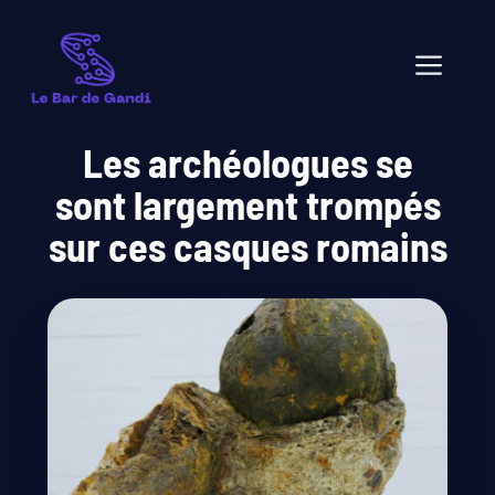
Aller
au
Men
contenu
Les archéologues se
sont largement trompés
sur ces casques romains
juin 07, 2026