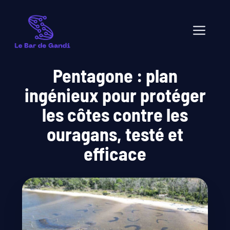
Aller
au
Men
contenu
Pentagone : plan
ingénieux pour protéger
les côtes contre les
ouragans, testé et
efficace
mai 11, 2026